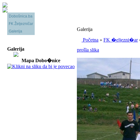
Dobošnica.ba
FK Željezničar
Galerija
Galerija
Početna
»
FK �eljezni�ar
Galerija
prošla slika
Mapa Dobo�nice